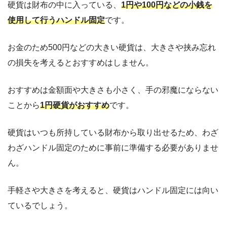
硬貨は財布の中に入っている、
1円や100円などの小銭を
使用して行うハンドル固定
です。
お金のため500円などの大きい硬貨は、大きさや挟み忘れ
の損失を考えるとおすすめはしません。
おすすめは金額面や大きさも小さく、手の邪魔にならない
ことから
1円硬貨がおすすめ
です。
硬貨はいつも所持している財布から取り出せるため、わざ
わざハンドル固定のために事前に準備する必要がありませ
ん。
手軽さや大きさを考えると、硬貨はハンドル固定には向い
ているでしょう。