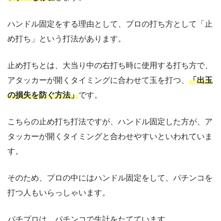
ハンドル固定をする理由として、プロの打ち方として「止
め打ち」という打法があります。
止め打ちとは、大当り中の右打ち時に使用する打ち方で、
アタッカーが開くタイミングに合わせて玉を打つ、
「出玉
の損失を防ぐ方法」
です。
こちらの止め打ち打法ですが、ハンドル固定した方が、ア
タッカーが開くタイミングと合わせやすいといわれていま
す。
そのため、プロの中にはハンドル固定をして、パチンコを
打つ人もいらっしゃいます。
パチプロは、パチンコで生計をたてています。