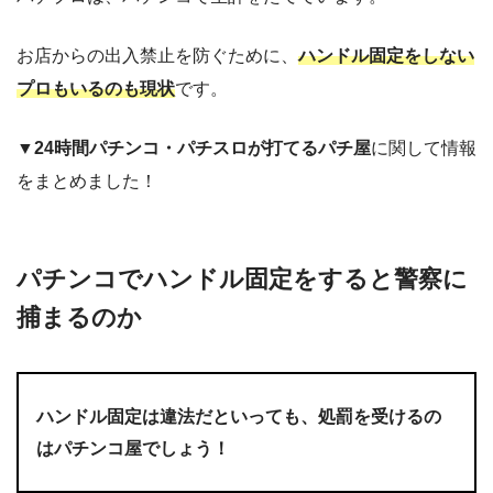
お店からの出入禁止を防ぐために、
ハンドル固定をしない
プロもいるのも現状
です。
▼
24時間パチンコ・パチスロが打てるパチ屋
に関して情報
をまとめました！
パチンコでハンドル固定をすると警察に
捕まるのか
ハンドル固定は違法だといっても、処罰を受けるの
はパチンコ屋でしょう！