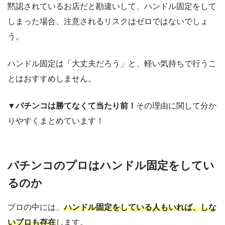
黙認されているお店だと勘違いして、ハンドル固定をして
しまった場合、注意されるリスクはゼロではないでしょ
う。
ハンドル固定は「大丈夫だろう」と、軽い気持ちで行うこ
とはおすすめしません。
▼
パチンコは勝てなくて当たり前！
その理由に関して分か
りやすくまとめています！
パチンコのプロはハンドル固定をしてい
るのか
プロの中には、
ハンドル固定をしている人もいれば、しな
いプロも存在
します。