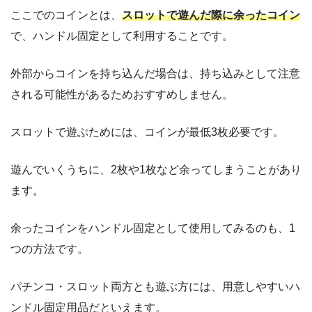
ここでのコインとは、
スロットで遊んだ際に余ったコイン
で、ハンドル固定として利用することです。
外部からコインを持ち込んだ場合は、持ち込みとして注意
される可能性があるためおすすめしません。
スロットで遊ぶためには、コインが最低3枚必要です。
遊んでいくうちに、2枚や1枚など余ってしまうことがあり
ます。
余ったコインをハンドル固定として使用してみるのも、1
つの方法です。
パチンコ・スロット両方とも遊ぶ方には、用意しやすいハ
ンドル固定用品だといえます。