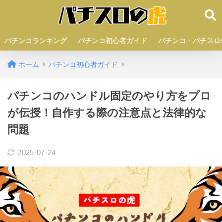
パチンコランキング
パチンコ初心者ガイド
パチンコ・パチスロ
ホーム
パチンコ初心者ガイド
パチンコのハンドル固定のやり方をプロ
が伝授！自作する際の注意点と法律的な
問題
2025-07-24