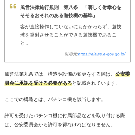
風営法律施行規則 第八条 「著しく射幸心を
そそるおそれのある遊技機の基準」
客が直接操作していないにもかかわらず、遊技
球を発射させることができる遊技機であるこ
と 。
引用元:
https://elaws.e-gov.go.jp/
風営法第九条では、構造や設備の変更をする際は、
公安委
員会に承認を受ける必要がある
と記載されています。
ここでの構造とは、パチンコ機も該当します。
許可を受けたパチンコ機に付属部品などを取り付ける際
は、公安委員会から許可を得なければなりません。