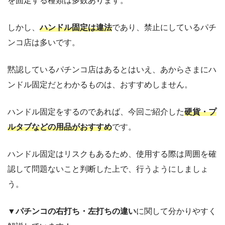
を固定する種類は多数あります。
しかし、
ハンドル固定は違法
であり、禁止にしているパチ
ンコ店は多いです。
黙認しているパチンコ店はあるとはいえ、あからさまにハ
ンドル固定だとわかるものは、おすすめしません。
ハンドル固定をするのであれば、今回ご紹介した
硬貨・プ
ルタブなどの用品がおすすめ
です。
ハンドル固定はリスクもあるため、使用する際は周囲を確
認して問題ないこと判断した上で、行うようにしましょ
う。
▼
パチンコの右打ち・左打ちの違い
に関して分かりやすく