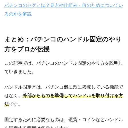
パチンコのセグとは？見方や仕組み・何のためについてい
るのかを解説
まとめ：パチンコのハンドル固定のやり
方をプロが伝授
この記事では、パチンコのハンドル固定のやり方を説明し
ていきました。
ハンドル固定とは、パチンコ機に既に搭載している機能で
はなく、
外部からものを準備してハンドルを取り付ける方
法
です。
固定するために必要なものは、硬貨・コインなどハンドル