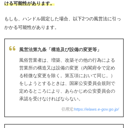
ける可能性があります。
もしも、ハンドル固定した場合、以下2つの風営法に引っ
かかる可能性があります。
風営法第九条「構造及び設備の変更等」
風俗営業者は、増築、改築その他の行為による
営業所の構造又は設備の変更（内閣府令で定め
る軽微な変更を除く。第五項において同じ。）
をしようとするときは、国家公安委員会規則で
定めるところにより、あらかじめ公安委員会の
承認を受けなければならない。
引用元:
https://elaws.e-gov.go.jp/