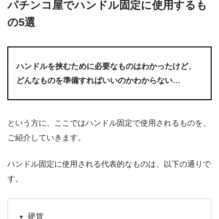
パチンコ屋でハンドル固定に使用するも
の5選
ハンドルを挟むために必要なものはわかったけど、
どんなものを準備すればいいのかわからない…
という方に、ここではハンドル固定で使用されるものを、
ご紹介していきます。
ハンドル固定に使用される代表的なものは、以下の通りで
す。
硬貨