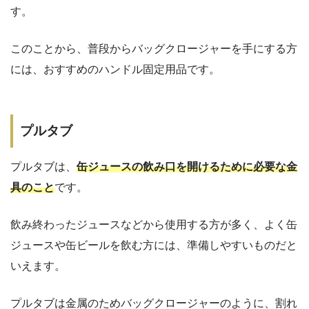
す。
このことから、普段からバッグクロージャーを手にする方
には、おすすめのハンドル固定用品です。
プルタブ
プルタブは、
缶ジュースの飲み口を開けるために必要な金
具のこと
です。
飲み終わったジュースなどから使用する方が多く、よく缶
ジュースや缶ビールを飲む方には、準備しやすいものだと
いえます。
プルタブは金属のためバッグクロージャーのように、割れ