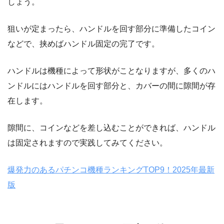
しょう。
狙いが定まったら、ハンドルを回す部分に準備したコイン
などで、挟めばハンドル固定の完了です。
ハンドルは機種によって形状がことなりますが、多くのハ
ンドルにはハンドルを回す部分と、カバーの間に隙間が存
在します。
隙間に、コインなどを差し込むことができれば、ハンドル
は固定されますので実践してみてください。
爆発力のあるパチンコ機種ランキングTOP9！2025年最新
版