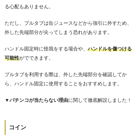
る心配もありません。
ただし、プルタブは缶ジュースなどから強引に外すため、
外した先端部分が尖ってしまう恐れがあります。
ハンドル固定時に怪我をする場合や、
ハンドルを傷つける
可能性
がでできます。
プルタブを利用する際は、外した先端部分を確認してか
ら、ハンドル固定に使用することをおすすめします。
▼
パチンコが当たらない理由
に関して徹底解説しました！
コイン