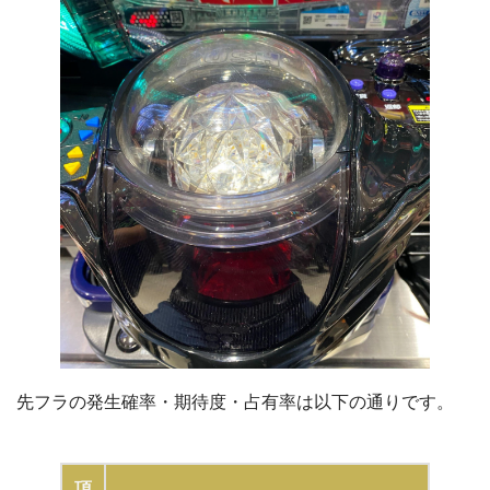
先フラの発生確率・期待度・占有率は以下の通りです。
項