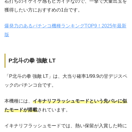
右打ちのイケイケ感もピカイチなので、一撃で大量出玉を
獲得したい方におすすめの1台です。
爆発力のあるパチンコ機種ランキングTOP9！2025年最新
版
P北斗の拳 強敵 LT
「P北斗の拳 強敵 LT」は、大当り確率1/99.9の甘デジスペ
ックのパチンコ台です。
本機種には、
イキナリフラッシュモードという先バレに似
たモードが搭載
されています。
イキナリフラッシュモードでは、熱い保留が入賞した時に