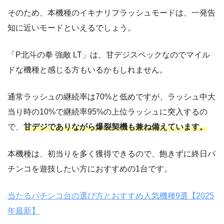
そのため、本機種のイキナリフラッシュモードは、一発告
知に近いモードといえるでしょう。
「P北斗の拳 強敵 LT」は、甘デジスペックなのでマイル
ドな機種と感じる方もいるかもしれません。
通常ラッシュの継続率は70%と低めですが、ラッシュ中大
当り時の10%で継続率95%の上位ラッシュに突入するの
で、
甘デジでありながら爆裂契機も兼ね備えています。
本機種は、初当りを多く獲得できるので、飽きずに終日パ
チンコを遊技したい方におすすめの1台です。
当たるパチンコ台の選び方とおすすめ人気機種9選【2025
年最新】