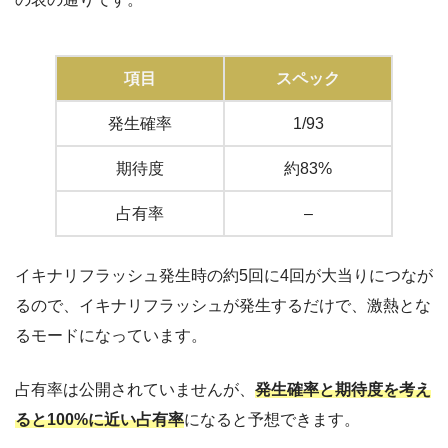
項目
スペック
発生確率
1/93
期待度
約83%
占有率
–
イキナリフラッシュ発生時の約5回に4回が大当りにつなが
るので、イキナリフラッシュが発生するだけで、激熱とな
るモードになっています。
占有率は公開されていませんが、
発生確率と期待度を考え
ると100%に近い占有率
になると予想できます。