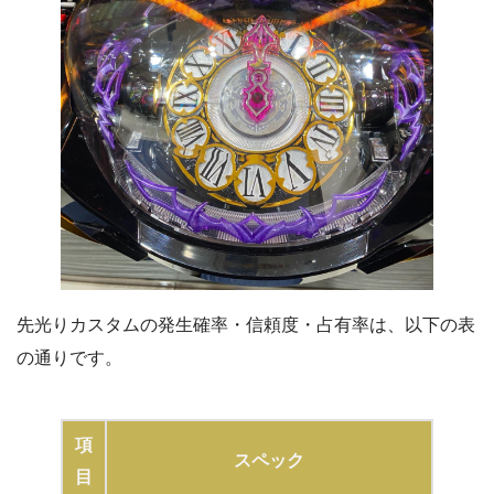
先光りカスタムの発生確率・信頼度・占有率は、以下の表
の通りです。
項
スペック
目