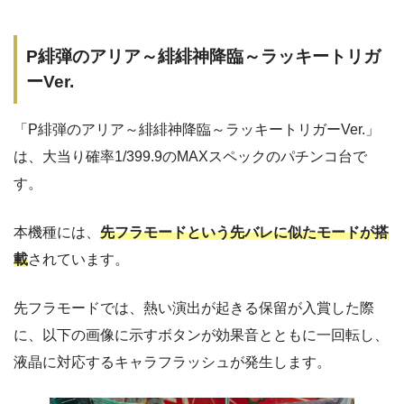
P緋弾のアリア～緋緋神降臨～ラッキートリガ
ーVer.
「P緋弾のアリア～緋緋神降臨～ラッキートリガーVer.」
は、大当り確率1/399.9のMAXスペックのパチンコ台で
す。
本機種には、
先フラモードという先バレに似たモードが搭
載
されています。
先フラモードでは、熱い演出が起きる保留が入賞した際
に、以下の画像に示すボタンが効果音とともに一回転し、
液晶に対応するキャラフラッシュが発生します。