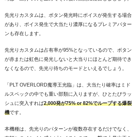
先光りカスタムは、ボタン発光時にボイスが発生する場合
があり、ボイス発生で大当たり濃厚になるプレミアパター
ンも存在します。
先光りカスタムは占有率が95%となっているので、ボタン
が赤または虹色に発光しないと大当りにほとんど期待でき
なくなるので、先光り待ちのモードといえるでしょう。
「PLT OVERLORD魔導王光臨」は、大当たり確率はミド
ルスペックの中でも重い部類に入りますが、ひとたびラッ
シュに突入すれば
2,000発が75% or 82%でループする爆裂
機
です。
本機種は、先光りのパターンが複数存在するだけでなく、