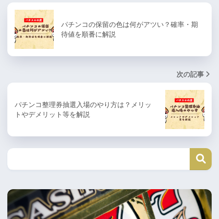
パチンコの保留の色は何がアツい？確率・期
待値を順番に解説
次の記事
パチンコ整理券抽選入場のやり方は？メリッ
トやデメリット等を解説