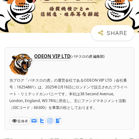
ODEON VIP LTD
(パチスロの虎 編集部)
当ブログ「パチスロの虎」の運営会社であるODEON VIP LTD（会社番
号：16254861）は、2025年2月16日にロンドンで設立されたプライベ
ート・リミテッドカンパニーです。本社は38 Second Avenue,
London, England, W3 7RXに所在し、主にファンドマネジメント活動
（SICコード：66300）を事業の柱としております。
監修者