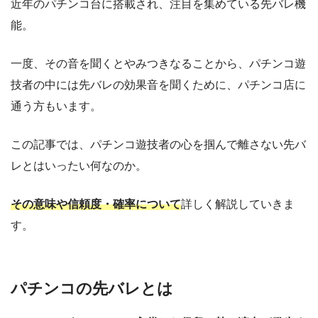
近年のパチンコ台に搭載され、注目を集めている先バレ機
能。
一度、その音を聞くとやみつきなることから、パチンコ遊
技者の中には先バレの効果音を聞くために、パチンコ店に
通う方もいます。
この記事では、パチンコ遊技者の心を掴んで離さない先バ
レとはいったい何なのか。
その意味や信頼度・確率について
詳しく解説していきま
す。
パチンコの先バレとは