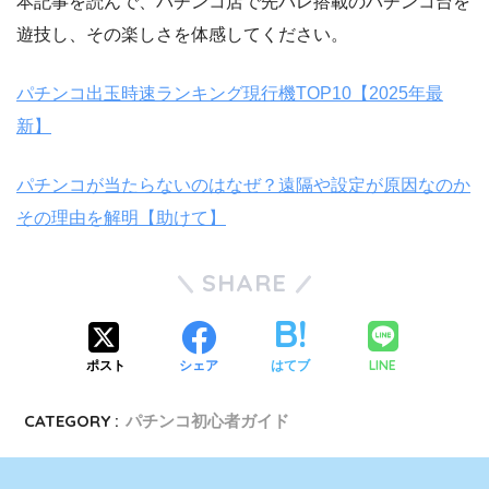
本記事を読んで、パチンコ店で先バレ搭載のパチンコ台を
遊技し、その楽しさを体感してください。
パチンコ出玉時速ランキング現行機TOP10【2025年最
新】
パチンコが当たらないのはなぜ？遠隔や設定が原因なのか
その理由を解明【助けて】
SHARE
LINE
ポスト
シェア
はてブ
CATEGORY :
パチンコ初心者ガイド