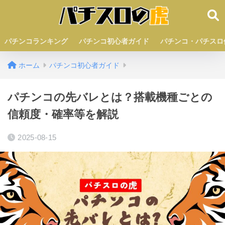
パチンコランキング
パチンコ初心者ガイド
パチンコ・パチスロ
ホーム
パチンコ初心者ガイド
パチンコの先バレとは？搭載機種ごとの
信頼度・確率等を解説
2025-08-15