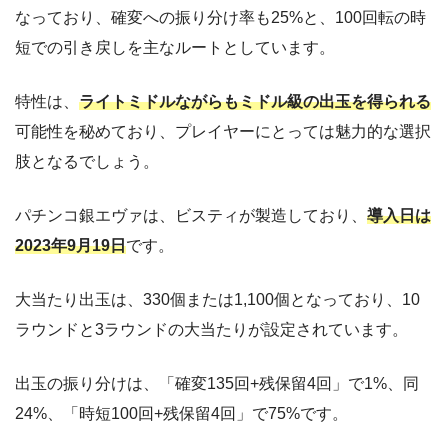
なっており、確変への振り分け率も25%と、100回転の時
短での引き戻しを主なルートとしています。
特性は、
ライトミドルながらもミドル級の出玉を得られる
可能性を秘めており、プレイヤーにとっては魅力的な選択
肢となるでしょう​。
パチンコ銀エヴァは、ビスティが製造しており、
導入日は
2023年9月19日
です。
大当たり出玉は、330個または1,100個となっており、10
ラウンドと3ラウンドの大当たりが設定されています。
出玉の振り分けは、「確変135回+残保留4回」で1%、同
24%、「時短100回+残保留4回」で75%です。