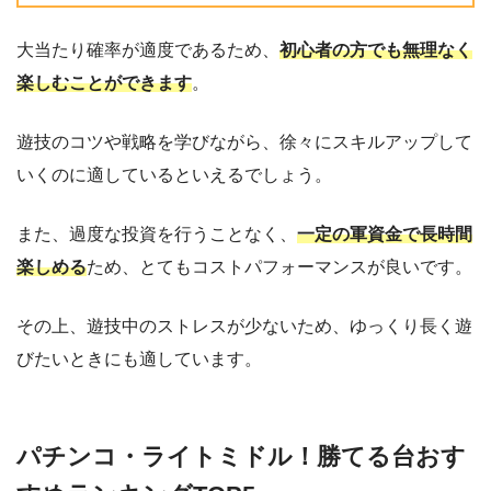
大当たり確率が適度であるため、
初心者の方でも無理なく
楽しむことができます
。
遊技のコツや戦略を学びながら、徐々にスキルアップして
いくのに適しているといえるでしょう。
また、過度な投資を行うことなく、
一定の軍資金で長時間
楽しめる
ため、とてもコストパフォーマンスが良いです。
その上、遊技中のストレスが少ないため、ゆっくり長く遊
びたいときにも適しています。
パチンコ・ライトミドル！勝てる台おす