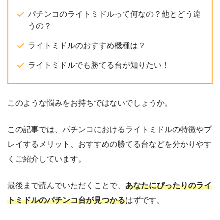
パチンコのライトミドルって何なの？他とどう違
うの？
ライトミドルのおすすめ機種は？
ライトミドルでも勝てる台が知りたい！
このような悩みをお持ちではないでしょうか。
この記事では、パチンコにおけるライトミドルの特徴やプ
レイするメリット、おすすめの勝てる台などを分かりやす
くご紹介しています。
最後まで読んでいただくことで、
あなたにぴったりのライ
トミドルのパチンコ台が見つかる
はずです。