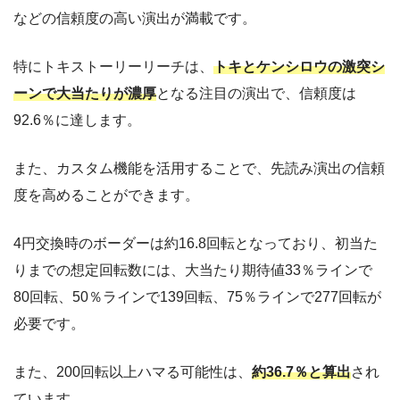
などの信頼度の高い演出が満載です。
特にトキストーリーリーチは、
トキとケンシロウの激突シ
ーンで大当たりが濃厚
となる注目の演出で、信頼度は
92.6％に達します。
また、カスタム機能を活用することで、先読み演出の信頼
度を高めることができます。
4円交換時のボーダーは約16.8回転となっており、初当た
りまでの想定回転数には、大当たり期待値33％ラインで
80回転、50％ラインで139回転、75％ラインで277回転が
必要です。
また、200回転以上ハマる可能性は、
約36.7％と算出
され
ています​。