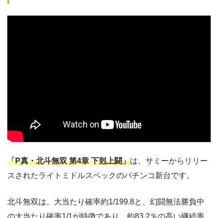
「P真・北斗無双 第4章 下剋上闘」
は、サミーからリリー
スされたライトミドルスペックのパチンコ新台です。
北斗無双は、大当たり確率約1/199.8と、幻闘無法勝負中
の大当たり確率1/1が特徴であり、約83.2％の高い継続率