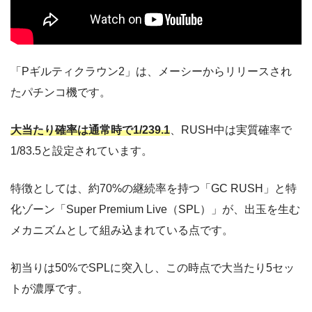
「Pギルティクラウン2」は、メーシーからリリースされ
たパチンコ機です。
大当たり確率は通常時で1/239.1
、RUSH中は実質確率で
1/83.5と設定されています。
特徴としては、約70%の継続率を持つ「GC RUSH」と特
化ゾーン「Super Premium Live（SPL）」が、出玉を生む
メカニズムとして組み込まれている点です。
初当りは50%でSPLに突入し、この時点で大当たり5セッ
トが濃厚です。