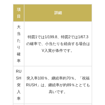
項
詳細
目
大
当
特図1では1/199.8、特図2では1/67.3
た
の確率で、小当たりを経由する場合は
り
V入賞が条件です。
確
率
RU
SH
突入率100％、継続率約70％。「祝福
突
RUSH」は、継続率が約89％ととても
入
高いです。
率