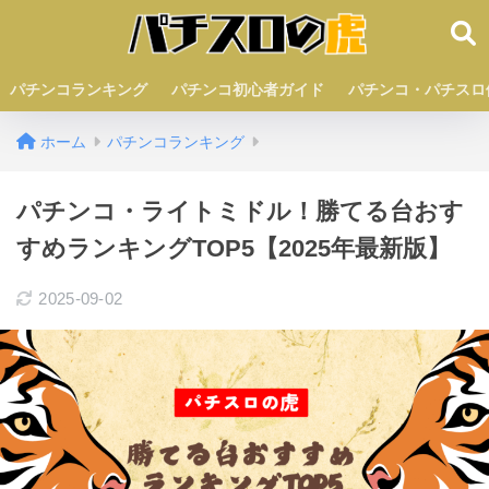
パチンコランキング
パチンコ初心者ガイド
パチンコ・パチスロ
ホーム
パチンコランキング
パチンコ・ライトミドル！勝てる台おす
すめランキングTOP5【2025年最新版】
2025-09-02