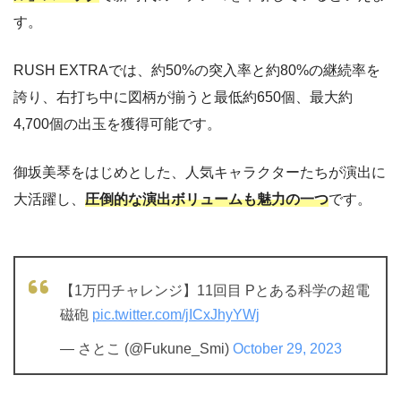
す。
RUSH EXTRAでは、約50%の突入率と約80%の継続率を
誇り、右打ち中に図柄が揃うと最低約650個、最大約
4,700個の出玉を獲得可能です。
御坂美琴をはじめとした、人気キャラクターたちが演出に
大活躍し、
圧倒的な演出ボリューム
も
魅力の一つ
です。
【1万円チャレンジ】11回目 Pとある科学の超電
磁砲
pic.twitter.com/jICxJhyYWj
— さとこ (@Fukune_Smi)
October 29, 2023