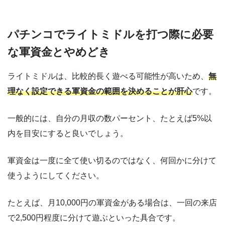
パチンコでライトミドルを打つ際に必要
な軍資金とやめどき
ライトミドルは、比較的長く遊べる可能性が高いため、
無
理なく設定できる軍資金の範囲を決めることが肝心
です。
一般的には、自分の月収の数パーセント、たとえば5%以
内を目安にすると良いでしょう。
軍資金は一度に全て使い切るのではなく、何回かに分けて
使うようにしてください。
たとえば、月10,000円の軍資金がある場合は、一回の来店
で2,500円程度に分けて遊ぶといった具合です。