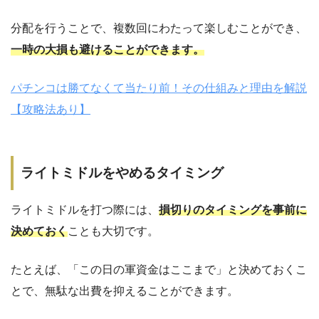
分配を行うことで、複数回にわたって楽しむことができ、
一時の大損も避けることができます。
パチンコは勝てなくて当たり前！その仕組みと理由を解説
【攻略法あり】
ライトミドルをやめるタイミング
ライトミドルを打つ際には、
損切りのタイミングを事前に
決めておく
ことも大切です。
たとえば、「この日の軍資金はここまで」と決めておくこ
とで、無駄な出費を抑えることができます。