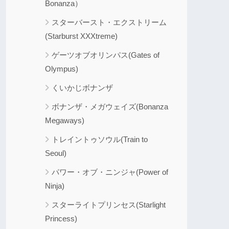
Bonanza）
スターバースト・エクストリーム
(Starburst XXXtreme)
ゲーツオブオリンパス(Gates of
Olympus)
くいかじボナンザ
ボナンザ・メガウェイズ(Bonanza
Megaways)
トレイントゥソウル(Train to
Seoul)
パワー・オブ・ニンジャ(Power of
Ninja)
スターライトプリンセス(Starlight
Princess)