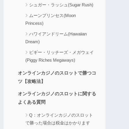
シュガー・ラッシュ(Sugar Rush)
ムーンプリンセス(Moon
Princess)
ハワイアンドリーム(Hawaiian
Dream)
ピギー・リッチーズ・メガウェイ
(Piggy Riches Megaways)
オンラインカジノのスロットで勝つコ
ツ【攻略法】
オンラインカジノのスロットに関する
よくある質問
Q：オンラインカジノのスロット
で勝った場合は税金はかかります