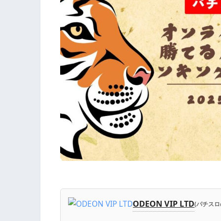
ODEON VIP LTD
(パチスロ