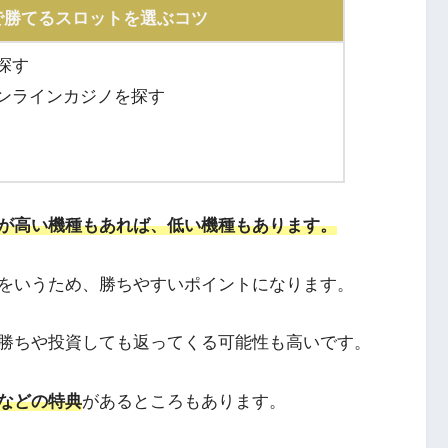
で勝てるスロットを選ぶコツ
探す
ンラインカジノを探す
が高い機種もあれば、低い機種もあります。
をいうため、勝ちやすいポイントになります。
勝ちや投資しても返ってくる可能性も高いです。
などの特典
があるところもあります。