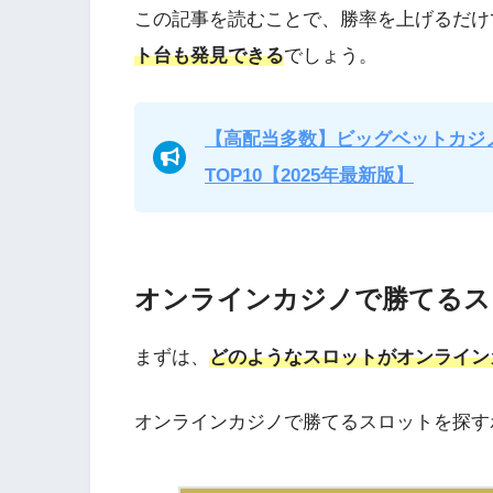
この記事を読むことで、勝率を上げるだけ
ト台も発見できる
でしょう。
【高配当多数】ビッグベットカジ
TOP10【2025年最新版】
オンラインカジノで勝てるス
まずは、
どのようなスロットがオンライン
オンラインカジノで勝てるスロットを探す