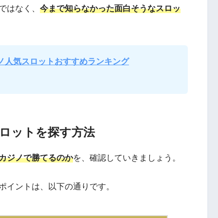
ではなく、
今まで知らなかった面白そうなスロッ
ノ人気スロットおすすめランキング
ロットを探す方法
カジノで勝てるのか
を、確認していきましょう。
ポイントは、以下の通りです。