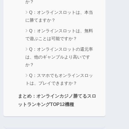
か？
Q：オンラインスロットは、本当
に勝てますか？
Q：オンラインスロットは、無料
で遊ぶことは可能ですか？
Q：オンラインスロットの還元率
は、他のギャンブルより高いです
か？
Q：スマホでもオンラインスロッ
トは、プレイできますか？
まとめ：オンラインカジノ勝てるスロ
ットランキングTOP12機種